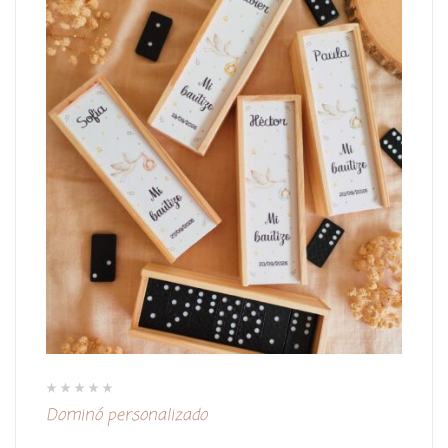
V
Dominó personalizado
a
l
o