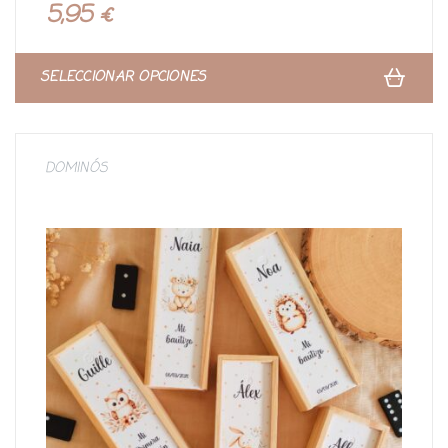
r
5,95
€
a
d
o
c
o
n
SELECCIONAR OPCIONES
0
d
e
5
DOMINÓS