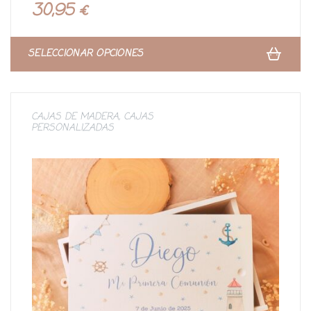
r
30,95
€
a
d
o
c
o
n
SELECCIONAR OPCIONES
0
d
e
5
CAJAS DE MADERA
,
CAJAS
PERSONALIZADAS