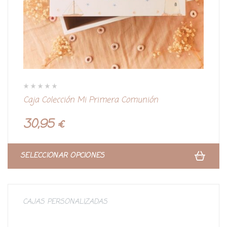
V
Caja Colección Mi Primera Comunión
a
l
o
r
30,95
€
a
d
o
c
o
n
SELECCIONAR OPCIONES
0
d
e
5
CAJAS PERSONALIZADAS