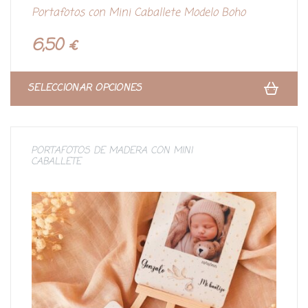
V
Portafotos con Mini Caballete Modelo Boho
a
l
o
r
6,50
€
a
d
o
c
o
n
SELECCIONAR OPCIONES
0
d
e
5
PORTAFOTOS DE MADERA CON MINI
CABALLETE