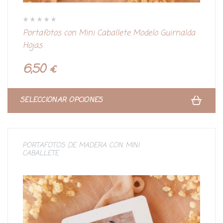
V
Portafotos con Mini Caballete Modelo Guirnalda
a
l
Hojas
o
r
a
d
6,50
€
o
c
o
n
0
d
SELECCIONAR OPCIONES
e
5
PORTAFOTOS DE MADERA CON MINI
CABALLETE