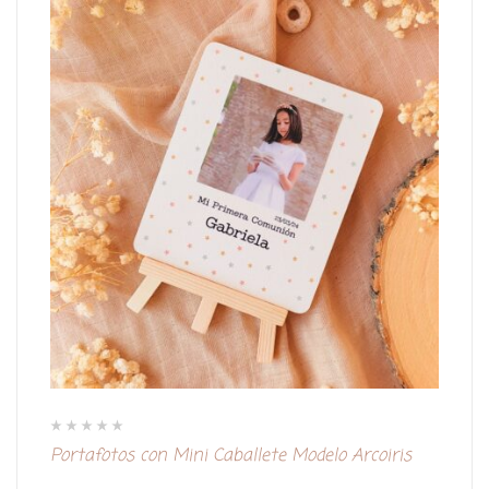
V
Portafotos con Mini Caballete Modelo Arcoiris
a
l
o