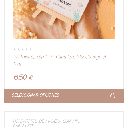
V
Portafotos con Mini Caballete Modelo Bajo el
a
l
Mar
o
r
a
d
6,50
€
o
c
o
n
0
d
SELECCIONAR OPCIONES
e
5
PORTAFOTOS DE MADERA CON MINI
CABALLETE