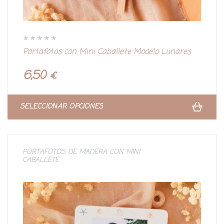
V
Portafotos con Mini Caballete Modelo Lunares
a
l
o
r
6,50
€
a
d
o
c
o
n
SELECCIONAR OPCIONES
0
d
e
5
PORTAFOTOS DE MADERA CON MINI
CABALLETE