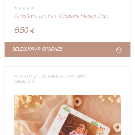
V
Portafotos con Mini Caballete Modelo Globo
a
l
o
r
6,50
€
a
d
o
c
o
n
SELECCIONAR OPCIONES
0
d
e
5
PORTAFOTOS DE MADERA CON MINI
CABALLETE