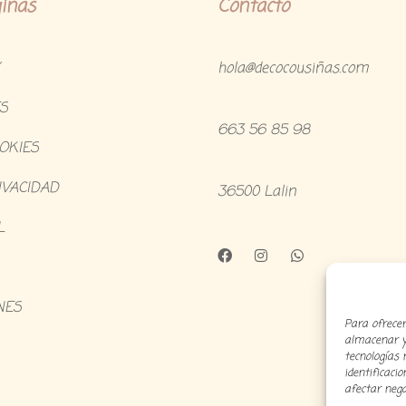
inas
Contacto
hola@decocousiñas.com
S
663 56 85 98
OOKIES
IVACIDAD
36500 Lalin
L
NES
Para ofrecer
almacenar y/
tecnologías
identificaci
afectar nega