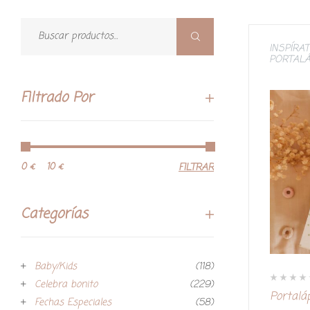
INSPÍRAT
PORTALÁ
Filtrado Por
0 €
10 €
FILTRAR
Categorías
Baby/Kids
(118)
Celebra bonito
(229)
V
Portalá
a
Fechas Especiales
(58)
l