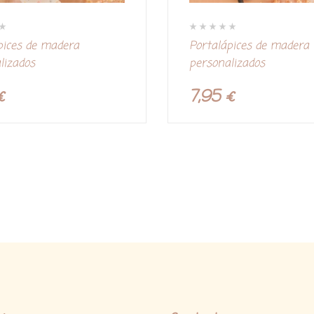
V
pices de madera
Portalápices de madera
a
l
lizados
personalizados
o
r
a
d
€
7,95
€
o
c
o
n
0
d
e
5