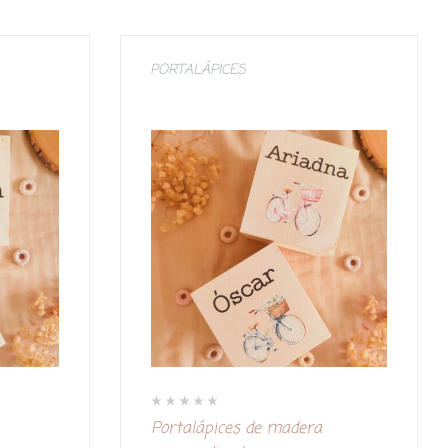
PORTALÁPICES
V
Portalápices de madera
a
l