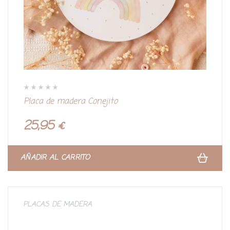
V
Placa de madera Conejito
a
l
o
r
25,95
€
a
d
o
c
o
n
AÑADIR AL CARRITO
0
d
e
5
PLACAS DE MADERA