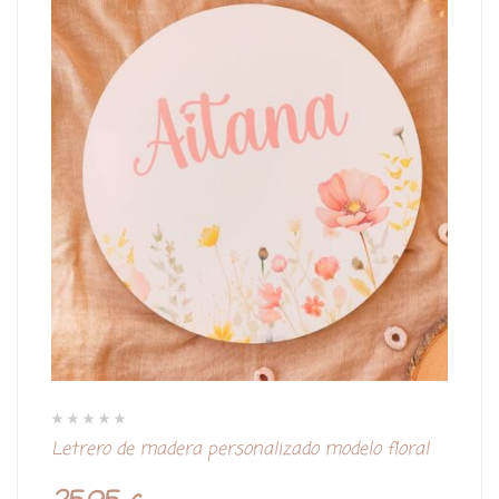
V
Letrero de madera personalizado modelo floral
a
l
o
r
a