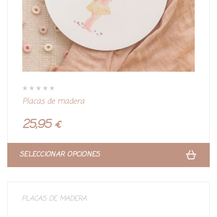
V
Placas de madera
a
l
o
r
25,95
€
a
d
o
c
o
n
SELECCIONAR OPCIONES
0
d
e
5
PLACAS DE MADERA