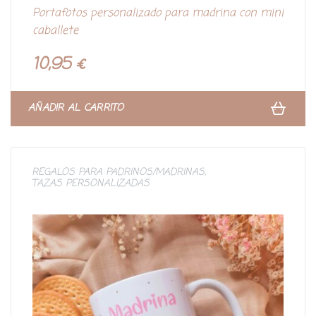
V
Portafotos personalizado para madrina con mini
a
l
caballete
o
r
a
d
10,95
€
o
c
o
n
0
d
AÑADIR AL CARRITO
e
5
REGALOS PARA PADRINOS/MADRINAS
,
TAZAS PERSONALIZADAS