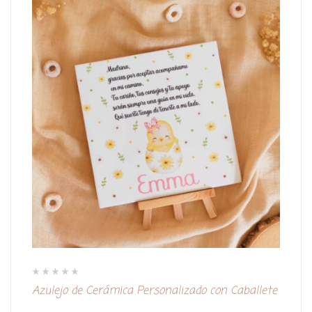
V
Azulejo de Cerámica Personalizado con Caballete
a
l
o