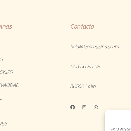
inas
Contacto
hola@decocousiñas.com
S
663 56 85 98
OOKIES
IVACIDAD
36500 Lalin
L
NES
Para ofrecer