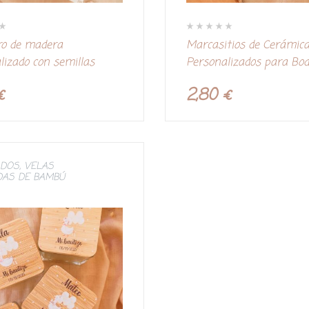
V
o de madera
Marcasitios de Cerámic
a
l
lizado con semillas
Personalizados para Bod
o
r
a
Eventos | Seating Plan
d
€
2,80
€
o
c
o
n
0
d
e
5
ADOS
,
VELAS
DAS DE BAMBÚ