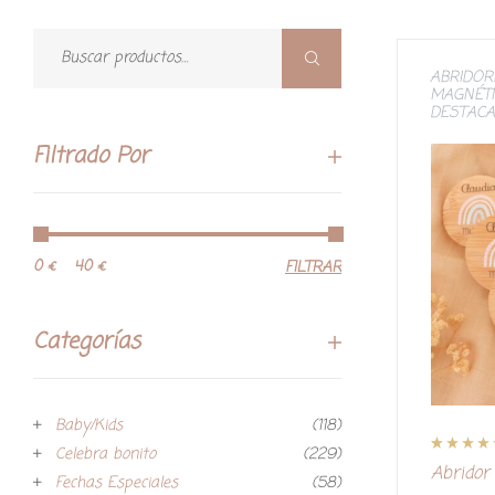
ABRIDOR
MAGNÉT
DESTAC
Filtrado Por
0 €
40 €
FILTRAR
Categorías
Baby/Kids
(118)
Celebra bonito
(229)
Valorado co
2
Abridor
5.00
de 5 en
Fechas Especiales
(58)
base a