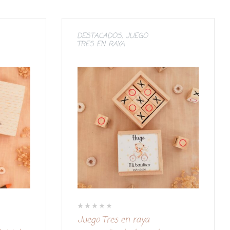
DESTACADOS
,
JUEGO
TRES EN RAYA
V
Juego Tres en raya
a
l