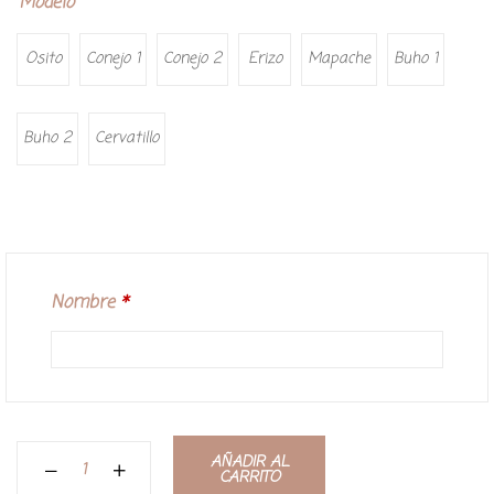
Modelo
Osito
Conejo 1
Conejo 2
Erizo
Mapache
Buho 1
Buho 2
Cervatillo
Nombre
*
AÑADIR AL
CARRITO