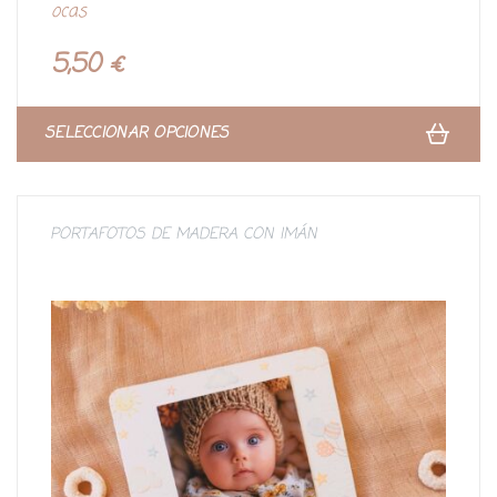
ocas
o
r
a
d
5,50
€
o
c
o
n
0
d
SELECCIONAR OPCIONES
e
5
PORTAFOTOS DE MADERA CON IMÁN