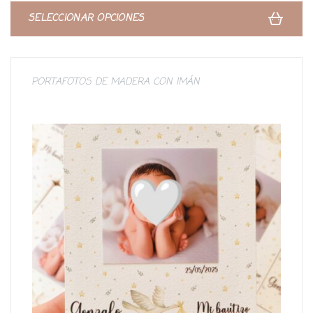
o
n
SELECCIONAR OPCIONES
0
d
e
5
PORTAFOTOS DE MADERA CON IMÁN