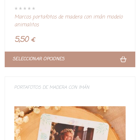
V
Marcos portafotos de madera con imán modelo
a
l
animalitos
o
r
a
d
5,50
€
o
c
o
n
0
d
SELECCIONAR OPCIONES
e
5
PORTAFOTOS DE MADERA CON IMÁN