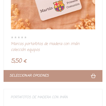
V
Marcos portafotos de madera con imán
a
l
colección equipos
o
r
a
d
5,50
€
o
c
o
n
0
d
SELECCIONAR OPCIONES
e
5
PORTAFOTOS DE MADERA CON IMÁN