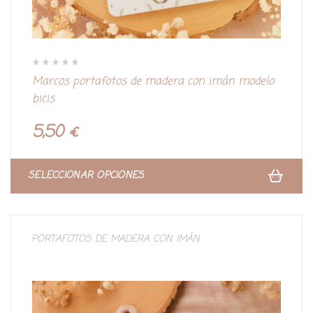
V
Marcos portafotos de madera con imán modelo
a
l
bicis
o
r
a
d
5,50
€
o
c
o
n
0
d
SELECCIONAR OPCIONES
e
5
PORTAFOTOS DE MADERA CON IMÁN