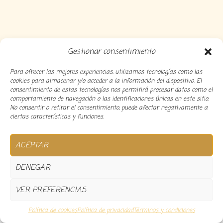
Gestionar consentimiento
Para ofrecer las mejores experiencias, utilizamos tecnologías como las
cookies para almacenar y/o acceder a la información del dispositivo. El
consentimiento de estas tecnologías nos permitirá procesar datos como el
comportamiento de navegación o las identificaciones únicas en este sitio.
No consentir o retirar el consentimiento, puede afectar negativamente a
ciertas características y funciones.
ACEPTAR
Copyright 2024 Decocousiñas – Desarrollado por
O
DENEGAR
informatico
VER PREFERENCIAS
0
Política de cookies
Política de privacidad
Términos y condiciones