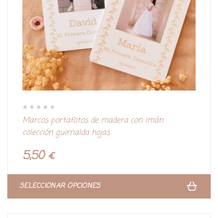
V
Marcos portafotos de madera con imán
a
l
colección guirnalda hojas
o
r
a
d
5,50
€
o
c
o
n
0
d
SELECCIONAR OPCIONES
e
5