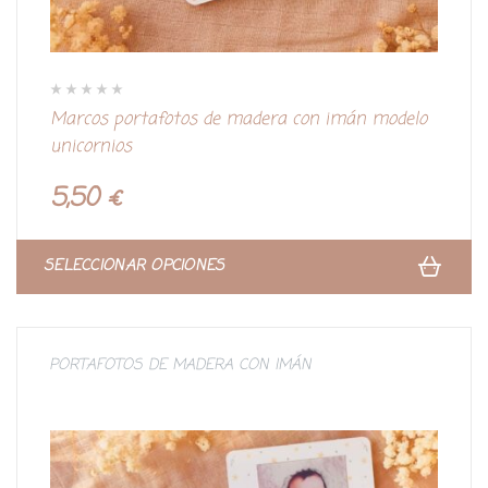
V
Marcos portafotos de madera con imán modelo
a
l
unicornios
o
r
a
d
5,50
€
o
c
o
n
0
d
SELECCIONAR OPCIONES
e
5
PORTAFOTOS DE MADERA CON IMÁN