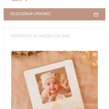
c
o
n
0
d
SELECCIONAR OPCIONES
e
5
PORTAFOTOS DE MADERA CON IMÁN