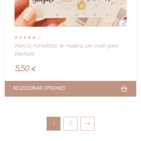
(1)
Valorado con
1
Marcos Portafotos de madera con imán para
5.00
de 5 en
base a
bautizos
valoración de
un cliente
5,50
€
SELECCIONAR OPCIONES
1
2