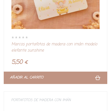
V
Marcos portafotos de madera con imán modelo
a
l
elefante sunshine
o
r
a
d
5,50
€
o
c
o
n
0
d
AÑADIR AL CARRITO
e
5
PORTAFOTOS DE MADERA CON IMÁN