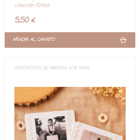
l
colección fútbol
o
r
a
d
5,50
€
o
c
o
n
0
d
AÑADIR AL CARRITO
e
5
PORTAFOTOS DE MADERA CON IMÁN