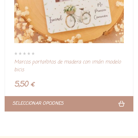
V
Marcos portafotos de madera con imán modelo
a
l
bicis
o
r
a
d
5,50
€
o
c
o
n
0
d
SELECCIONAR OPCIONES
e
5