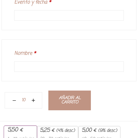
Evento y fecha
*
Nombre
*
AÑADIR AL
CARRITO
5,50
€
5,25
€
5,00
€
(4% desc.)
(9% desc.)