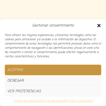
Gestionar consentimiento
Para ofrecer las mejores experiencias, utilizamos tecnologías como las
cookies para almacenar y/o acceder a la información del dispositivo. El
consentimiento de estas tecnologías nos permitirá procesar datos como el
comportamiento de navegación o las identificaciones únicas en este sitio.
No consentir o retirar el consentimiento, puede afectar negativamente a
ciertas características y funciones.
Copyright 2024 Decocousiñas – Desarrollado por
O
ACEPTAR
informatico
DENEGAR
VER PREFERENCIAS
0
Política de cookies
Política de privacidad
Términos y condiciones