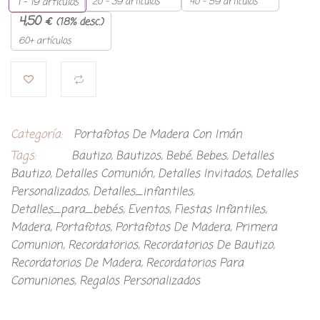
20 - 39 artículos
40 - 59 artículos
1 - 19
artículos
4,50
€
(18% desc.)
60+ artículos
Categoría:
Portafotos De Madera Con Imán
Tags:
Bautizo
,
Bautizos
,
Bebé
,
Bebes
,
Detalles
Bautizo
,
Detalles Comunión
,
Detalles Invitados
,
Detalles
Personalizados
,
Detalles_infantiles
,
Detalles_para_bebés
,
Eventos
,
Fiestas Infantiles
,
Madera
,
Portafotos
,
Portafotos De Madera
,
Primera
Comunion
,
Recordatorios
,
Recordatorios De Bautizo
,
Recordatorios De Madera
,
Recordatorios Para
Comuniones
,
Regalos Personalizados