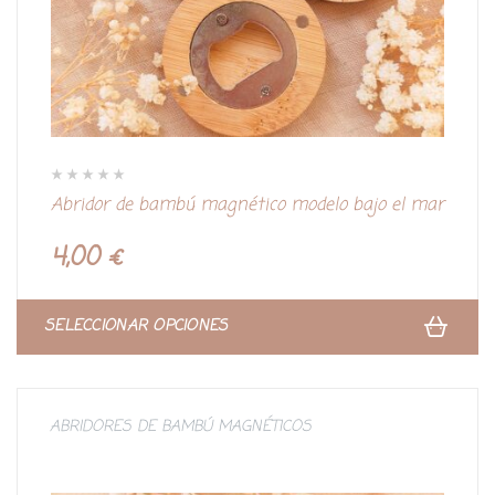
V
Abridor de bambú magnético modelo bajo el mar
a
l
o
r
4,00
€
a
d
o
c
o
n
SELECCIONAR OPCIONES
0
d
e
5
ABRIDORES DE BAMBÚ MAGNÉTICOS