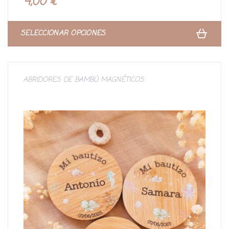
4,00
€
d
o
c
o
n
SELECCIONAR OPCIONES
0
d
e
5
ABRIDORES DE BAMBÚ MAGNÉTICOS