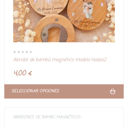
V
Abridor de bambú magnético modelo Hadas2
a
l
o
r
4,00
€
a
d
o
c
o
n
SELECCIONAR OPCIONES
0
d
e
5
ABRIDORES DE BAMBÚ MAGNÉTICOS