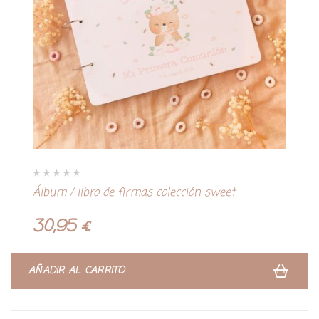
V
Álbum / libro de firmas colección sweet
a
l
o
r
30,95
€
a
d
o
c
o
n
AÑADIR AL CARRITO
0
d
e
5