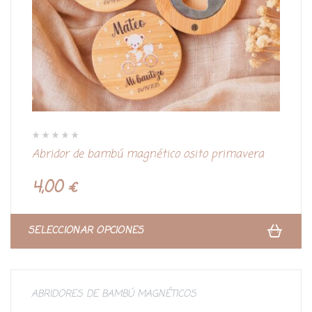
V
Abridor de bambú magnético osito primavera
a
l
o
r
4,00
€
a
d
o
c
o
n
SELECCIONAR OPCIONES
0
d
e
5
ABRIDORES DE BAMBÚ MAGNÉTICOS