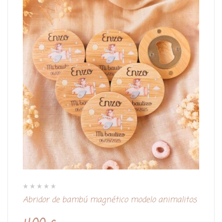
V
Abridor de bambú magnético modelo animalitos
a
l
o
r
a