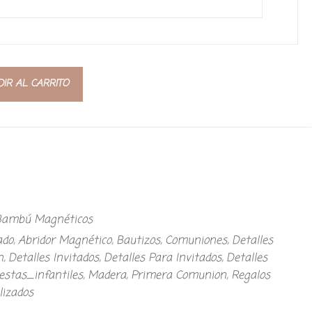
IR AL CARRITO
 Bambú Magnéticos
ado
,
Abridor Magnético
,
Bautizos
,
Comuniones
,
Detalles
n
,
Detalles Invitados
,
Detalles Para Invitados
,
Detalles
iestas_infantiles
,
Madera
,
Primera Comunion
,
Regalos
lizados