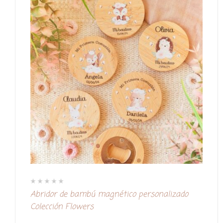
V
Abridor de bambú magnético personalizado
a
l
Colección Flowers
o
r
a
d