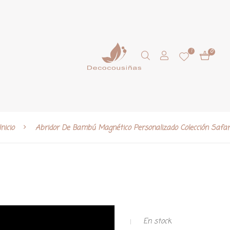
1
0
Inicio
Abridor De Bambú Magnético Personalizado Colección Safar
En stock