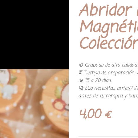
Abridor
Magnétic
Colecció
​🎨 Grabado de alta calidad
​⏳ Tiempo de preparación: 
de 15 a 20 días.
🚀 ¿Lo necesitas antes? 
antes de tu compra y harem
4,00
€