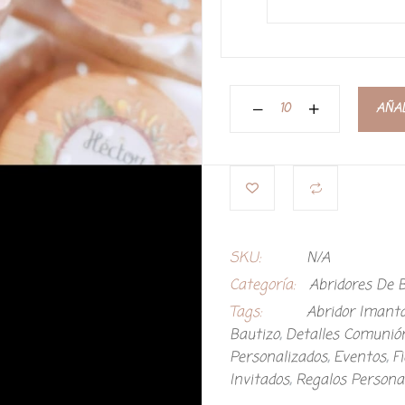
AÑAD
SKU:
N/A
Categoría:
Abridores De
Tags:
Abridor Imant
Bautizo
,
Detalles Comunió
Personalizados
,
Eventos
,
F
Invitados
,
Regalos Persona