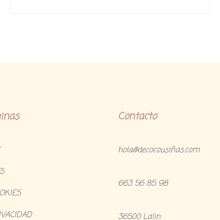
o
n
0
d
e
5
inas
Contacto
hola@decocousiñas.com
S
663 56 85 98
OOKIES
IVACIDAD
36500 Lalin