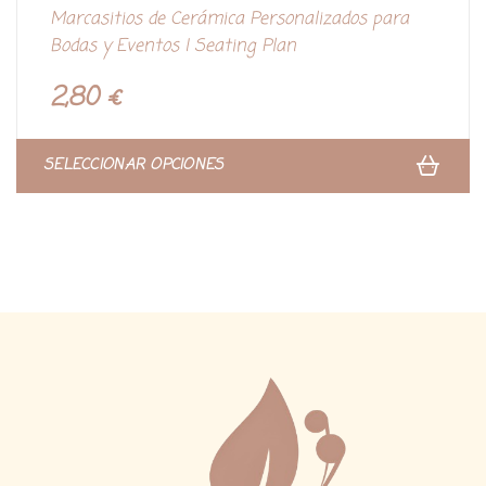
V
Marcasitios de Cerámica Personalizados para
a
l
Bodas y Eventos | Seating Plan
o
r
a
d
2,80
€
o
c
o
n
0
d
SELECCIONAR OPCIONES
e
5