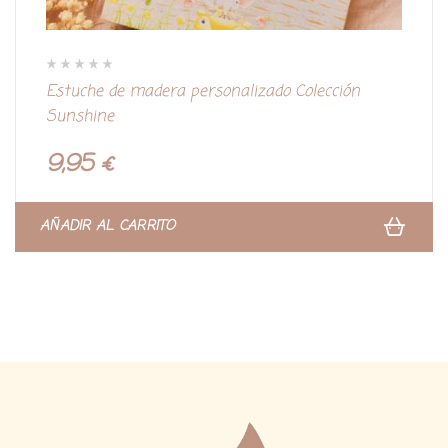
V
Estuche de madera personalizado Colección
a
l
Sunshine
o
r
a
d
9,95
€
o
c
o
n
0
d
AÑADIR AL CARRITO
e
5