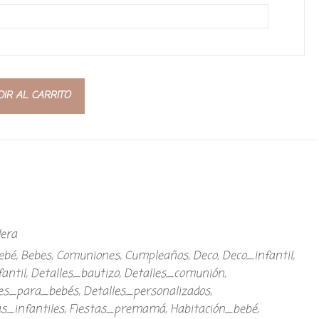
IR AL CARRITO
era
ebé
,
Bebes
,
Comuniones
,
Cumpleaños
,
Deco
,
Deco_infantil
,
antil
,
Detalles_bautizo
,
Detalles_comunión
,
les_para_bebés
,
Detalles_personalizados
,
as_infantiles
,
Fiestas_premamá
,
Habitación_bebé
,