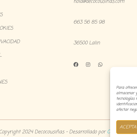
hola@decocousiñas.com
S
663 56 85 98
OOKIES
IVACIDAD
36500 Lalin
L
NES
Para ofrecer
almacenar y/
tecnologías
identificaci
afectar nega
ACEPTA
Copyright 2024 Decocousiñas – Desarrollado por
O informatic