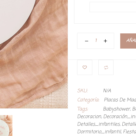
AÑAD
SKU:
N/A
Categoría:
Placas De Mad
Tags:
Babyshower
,
B
Decoracion
,
Decoración_inf
Detalles_infantiles
,
Detal
Dormitorio_infantil
,
Fiest