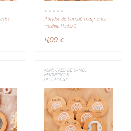
V
ético
Abridor de bambú magnético
a
l
modelo Hadas2
o
r
a
d
4,00
€
o
c
o
n
0
d
e
5
ABRIDORES DE BAMBÚ
MAGNÉTICOS
,
DESTACADOS