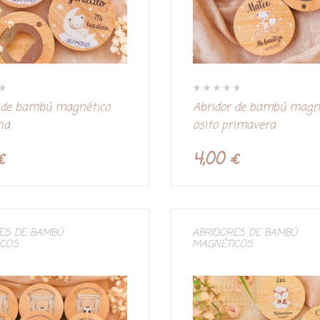
V
 de bambú magnético
Abridor de bambú magn
a
l
na
osito primavera
o
r
a
d
€
4,00
€
o
c
o
n
0
d
e
5
ES DE BAMBÚ
ABRIDORES DE BAMBÚ
ICOS
MAGNÉTICOS