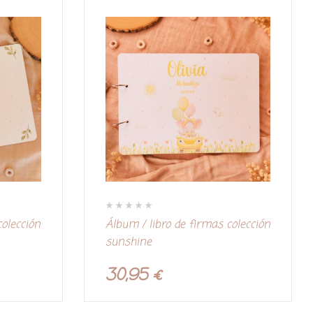
V
colección
Álbum / libro de firmas colección
a
l
sunshine
o
r
a
d
30,95
€
o
c
o
n
0
d