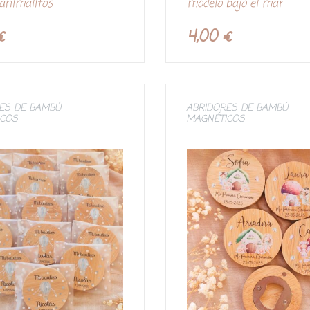
animalitos
modelo bajo el mar
o
r
a
d
€
4,00
€
o
c
o
n
0
d
e
5
ES DE BAMBÚ
ABRIDORES DE BAMBÚ
ICOS
MAGNÉTICOS