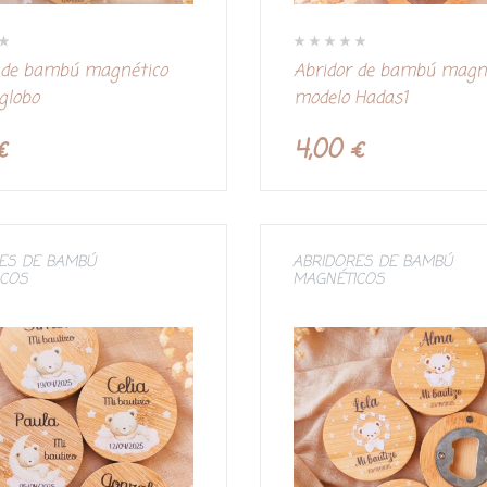
V
 de bambú magnético
Abridor de bambú magn
a
l
globo
modelo Hadas1
o
r
a
d
€
4,00
€
o
c
o
n
0
d
e
5
ES DE BAMBÚ
ABRIDORES DE BAMBÚ
ICOS
MAGNÉTICOS