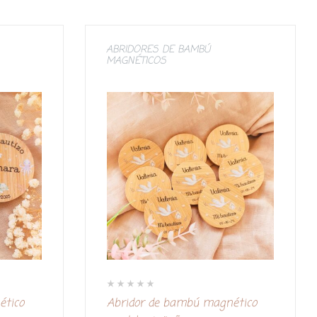
ABRIDORES DE BAMBÚ
MAGNÉTICOS
V
ético
Abridor de bambú magnético
a
l