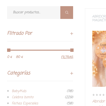
ABRIDOR
MAGNÉT
Filtrado Por
0 €
80 €
FILTRAR
Categorías
Baby/Kids
(118)
Celebra bonito
(229)
V
Abridor
a
Fechas Especiales
(58)
l