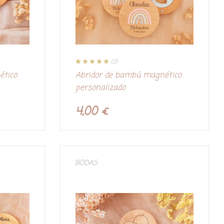
(2)
Valorado con
2
ético
Abridor de bambú magnético
5.00
de 5 en
base a
personalizado
valoraciones
de clientes
4,00
€
BODAS