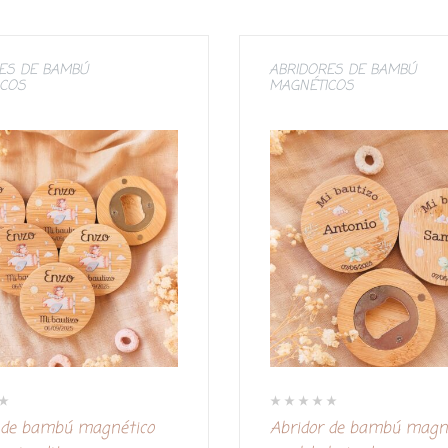
ES DE BAMBÚ
ABRIDORES DE BAMBÚ
ICOS
MAGNÉTICOS
V
 de bambú magnético
Abridor de bambú magn
a
l