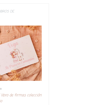
e
5
IBROS DE
libro de firmas colección
io