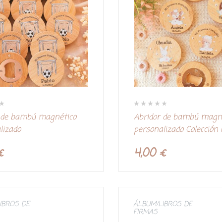
V
 de bambú magnético
Abridor de bambú magn
a
l
lizado
personalizado Colección
o
r
a
d
€
4,00
€
o
c
o
n
0
d
e
5
IBROS DE
ÁLBUM/LIBROS DE
FIRMAS