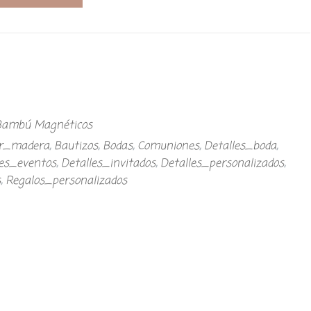
 Bambú Magnéticos
or_madera
,
Bautizos
,
Bodas
,
Comuniones
,
Detalles_boda
,
les_eventos
,
Detalles_invitados
,
Detalles_personalizados
,
s
,
Regalos_personalizados