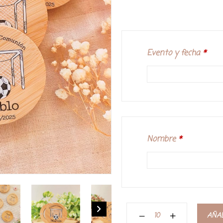
Evento y fecha
*
Nombre
*
AÑAD