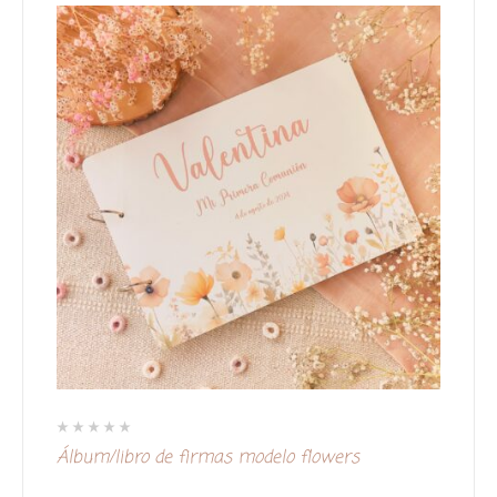
V
Álbum/libro de firmas modelo flowers
a
l
o
r