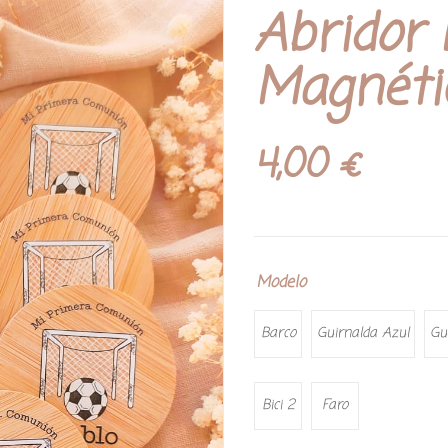
Abridor
Magnétic
4,00
€
Modelo
Barco
Guirnalda Azul
Gu
Bici 2
Faro