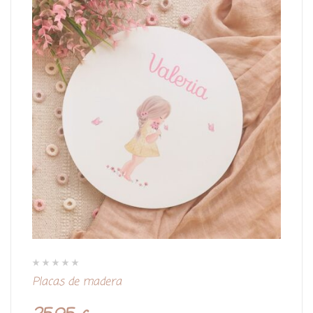
V
Placas de madera
a
l
o
r
a