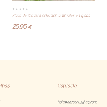
V
Placa de madera colección animales en globo
a
l
o
r
25,95
€
a
d
o
c
o
n
0
d
e
5
inas
Contacto
hola@decocousiñas.com