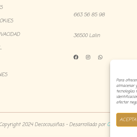
S
663 56 85 98
OOKIES
IVACIDAD
36500 Lalin
L
NES
Para ofrecer
almacenar y/
tecnologías
identificaci
afectar nega
ACEPTA
Copyright 2024 Decocousiñas – Desarrollado por
O informatic