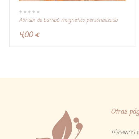
V
Abridor de bambú magnético personalizado
a
l
o
r
4,00
€
a
d
o
c
o
n
0
d
e
5
Otras pág
TÉRMINOS Y