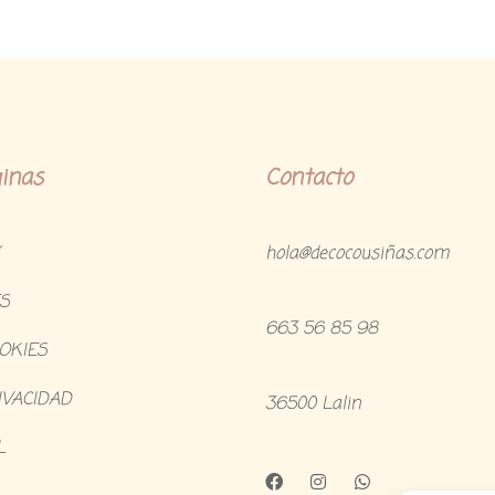
inas
Contacto
hola@decocousiñas.com
S
663 56 85 98
OOKIES
IVACIDAD
36500 Lalin
L