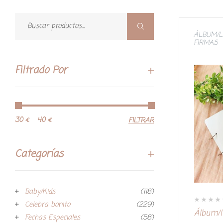
ÁLBUM/L
FIRMAS
Filtrado Por
30 €
40 €
FILTRAR
Categorías
Baby/Kids
(118)
Celebra bonito
(229)
V
Álbum/l
a
Fechas Especiales
(58)
l