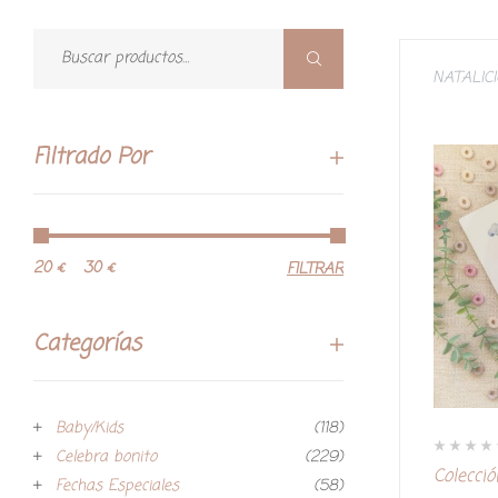
NATALIC
Filtrado Por
20 €
30 €
FILTRAR
Categorías
Baby/Kids
(118)
Celebra bonito
(229)
V
Colecció
a
Fechas Especiales
(58)
l