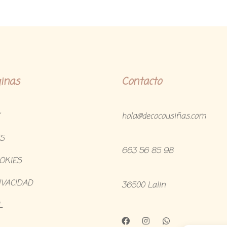
inas
Contacto
hola@decocousiñas.com
S
663 56 85 98
OOKIES
IVACIDAD
36500 Lalin
L