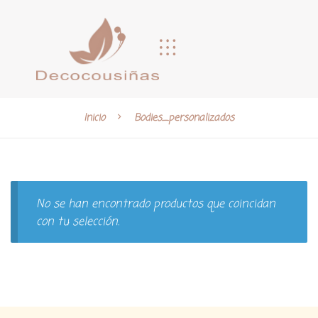
Inicio
Bodies_personalizados
No se han encontrado productos que coincidan
con tu selección.