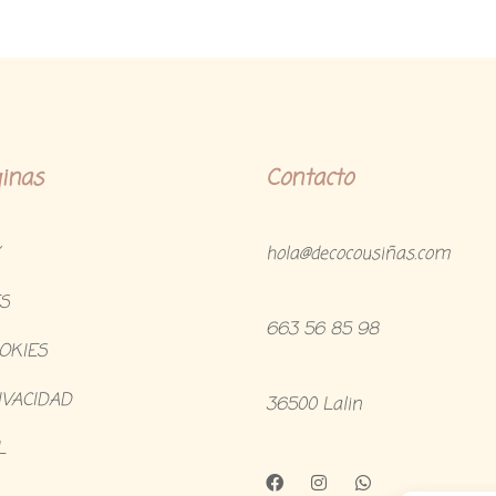
inas
Contacto
hola@decocousiñas.com
S
663 56 85 98
OOKIES
IVACIDAD
36500 Lalin
L