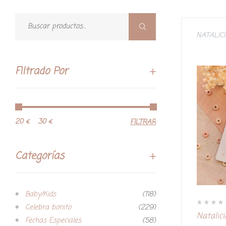
NATALIC
Filtrado Por
20 €
30 €
FILTRAR
Categorías
Baby/Kids
(118)
Celebra bonito
(229)
V
Natalic
a
Fechas Especiales
(58)
l