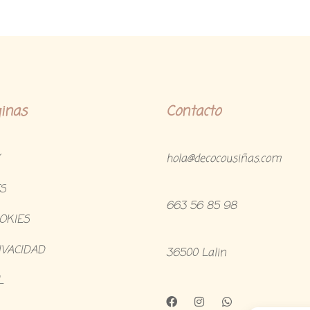
inas
Contacto
hola@decocousiñas.com
S
663 56 85 98
OOKIES
IVACIDAD
36500 Lalin
L