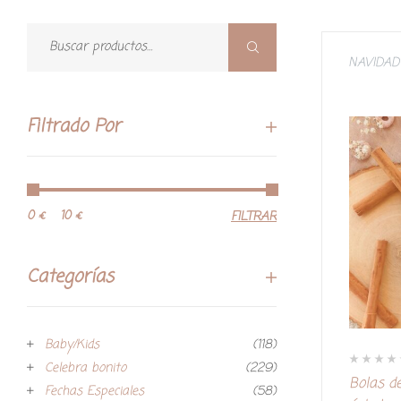
NAVIDAD
Filtrado Por
0 €
10 €
FILTRAR
Categorías
Baby/Kids
(118)
Celebra bonito
(229)
V
Bolas d
a
Fechas Especiales
(58)
l