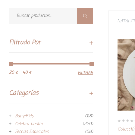
NATALIC
Filtrado Por
20 €
40 €
FILTRAR
Categorías
Baby/Kids
(118)
Celebra bonito
(229)
V
Colecci
a
Fechas Especiales
(58)
l