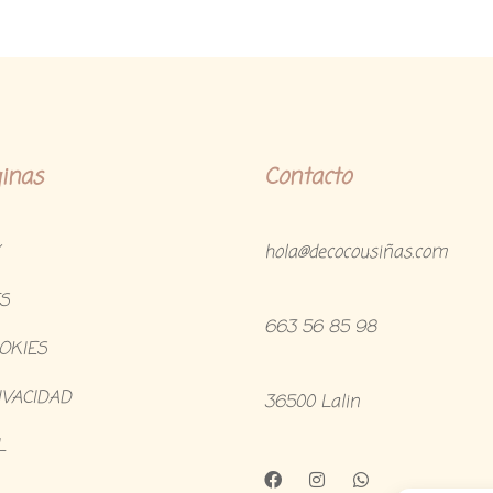
inas
Contacto
hola@decocousiñas.com
S
663 56 85 98
OOKIES
IVACIDAD
36500 Lalin
L