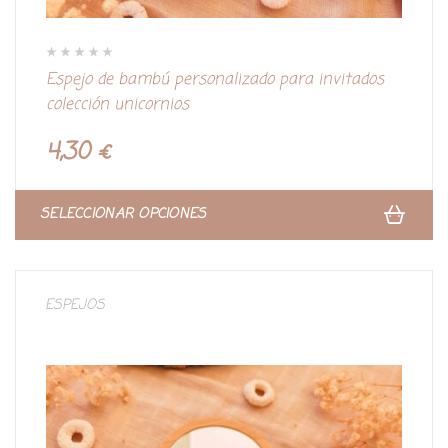
V
Espejo de bambú personalizado para invitados
a
l
colección unicornios
o
r
a
d
4,30
€
o
c
o
n
0
d
SELECCIONAR OPCIONES
e
5
ESPEJOS