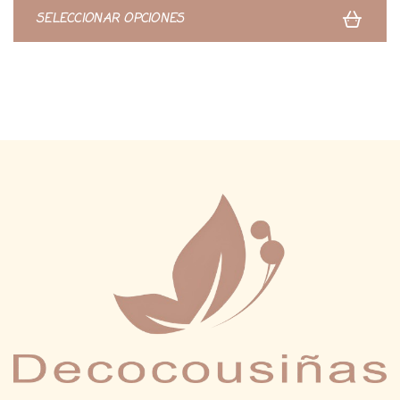
d
SELECCIONAR OPCIONES
e
5