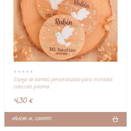
V
Espejo de bambú personalizado para invitados
a
l
colección paloma
o
r
a
d
4,30
€
o
c
o
n
0
d
AÑADIR AL CARRITO
e
5