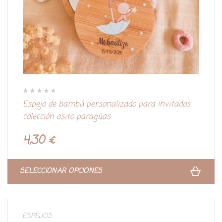
V
Espejo de bambú personalizado para invitados
a
l
colección osito paragüas
o
r
a
d
4,30
€
o
c
o
n
0
d
SELECCIONAR OPCIONES
e
5
ESPEJOS