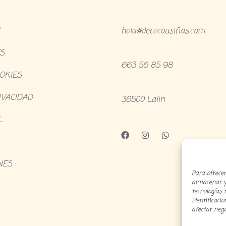
hola@decocousiñas.com
S
663 56 85 98
OOKIES
IVACIDAD
36500 Lalin
L
NES
Para ofrecer
almacenar y/
tecnologías
identificaci
afectar nega