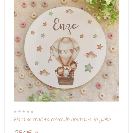
V
Placa de madera colección animales en globo
a
l
o
r
a