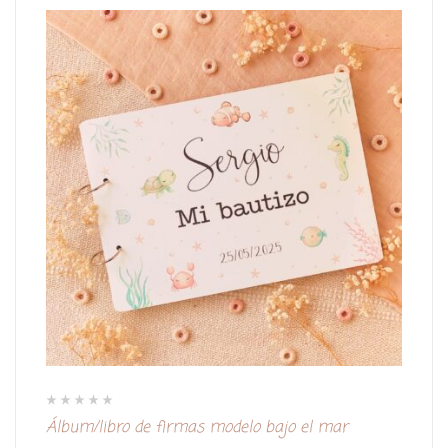
V
Álbum/libro de firmas modelo bajo el mar
a
l