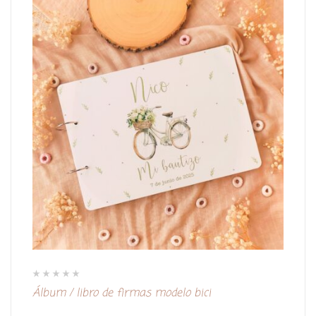
V
Álbum / libro de firmas modelo bici
a
l
o