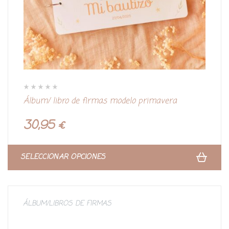
V
Álbum/ libro de firmas modelo primavera
a
l
o
r
30,95
€
a
d
o
c
o
n
SELECCIONAR OPCIONES
0
d
e
5
ÁLBUM/LIBROS DE FIRMAS