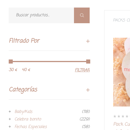
PACKS 
Filtrado Por
30 €
40 €
FILTRAR
Categorías
Baby/Kids
(118)
Celebra bonito
(229)
V
Pack C
a
Fechas Especiales
(58)
l