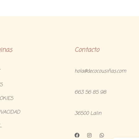
inas
Contacto
hola@decocousiñas.com
S
663 56 85 98
OOKIES
IVACIDAD
36500 Lalin
L