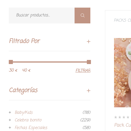
PACKS 
Filtrado Por
30 €
40 €
FILTRAR
Categorías
Baby/Kids
(118)
Celebra bonito
(229)
V
Pack Cu
a
Fechas Especiales
(58)
l