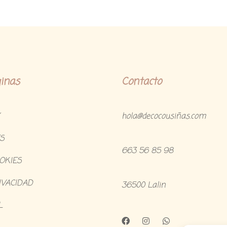
inas
Contacto
hola@decocousiñas.com
S
663 56 85 98
OOKIES
IVACIDAD
36500 Lalin
L