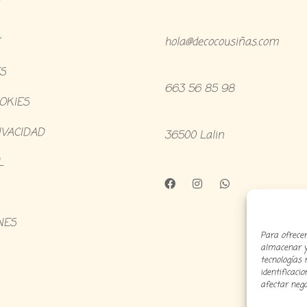
hola@decocousiñas.com
S
663 56 85 98
OOKIES
IVACIDAD
36500 Lalin
L
NES
Para ofrecer
almacenar y/
tecnologías
identificaci
afectar nega