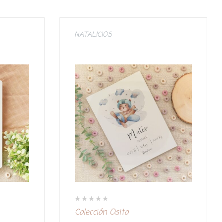
NATALICIOS
V
Colección Osito
a
l