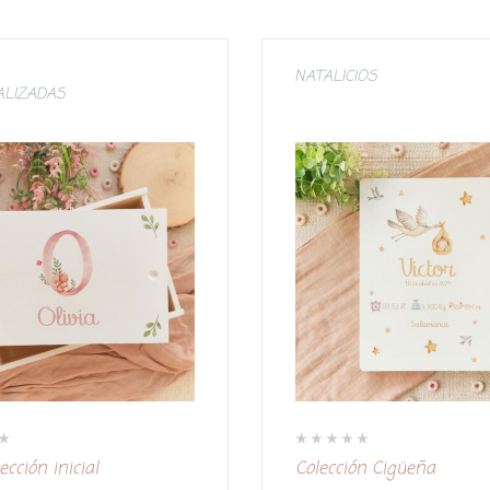
NATALICIOS
ALIZADAS
V
ección inicial
Colección Cigüeña
a
l