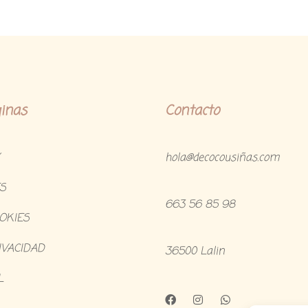
inas
Contacto
hola@decocousiñas.com
S
663 56 85 98
OOKIES
IVACIDAD
36500 Lalin
L