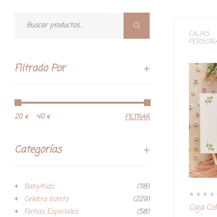
CAJAS
PERSON
Filtrado Por
20 €
40 €
FILTRAR
Categorías
Baby/Kids
(118)
Celebra bonito
(229)
V
Caja Col
a
Fechas Especiales
(58)
l