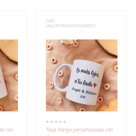
SAN
VALENTÍN/ANIVERSARIOS
V
da con
Taza Pareja personalizada con
a
l