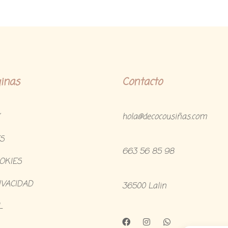
inas
Contacto
hola@decocousiñas.com
S
663 56 85 98
OOKIES
IVACIDAD
36500 Lalin
L