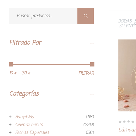
BODAS
,
VALENTÍ
Filtrado Por
10 €
30 €
FILTRAR
Categorías
Baby/Kids
(118)
Celebra bonito
(229)
V
Lámpara
a
Fechas Especiales
(58)
l