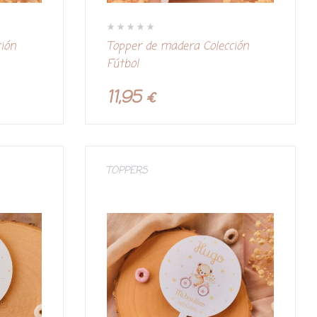
V
ción
Topper de madera Colección
a
l
Fútbol
o
r
a
d
11,95
€
o
c
o
n
0
d
e
5
TOPPERS