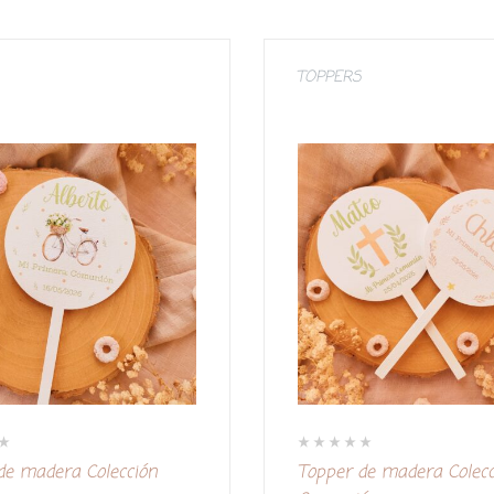
TOPPERS
V
de madera Colección
Topper de madera Colec
a
l