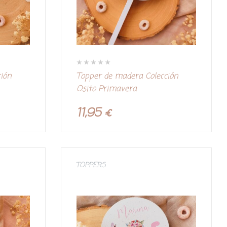
V
ción
Topper de madera Colección
a
l
Osito Primavera
o
r
a
d
11,95
€
o
c
o
n
0
d
e
5
TOPPERS