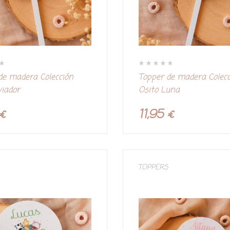
V
de madera Colección
Topper de madera Colec
a
l
viador
Osito Luna
o
r
a
d
€
11,95
€
o
c
o
n
0
d
e
5
TOPPERS