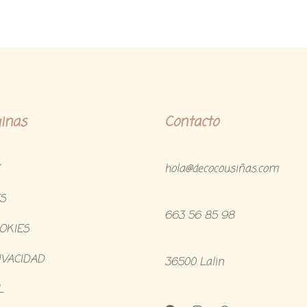
inas
Contacto
hola@decocousiñas.com
S
663 56 85 98
OOKIES
IVACIDAD
36500 Lalin
L