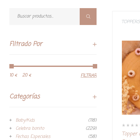
TOPPERS
Filtrado Por
10 €
20 €
FILTRAR
Categorías
Baby/Kids
(118)
Celebra bonito
(229)
V
Topper 
a
Fechas Especiales
(58)
l