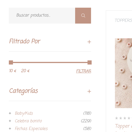
TOPPERS
Filtrado Por
10 €
20 €
FILTRAR
Categorías
Baby/Kids
(118)
Celebra bonito
(229)
V
Topper 
a
Fechas Especiales
(58)
l