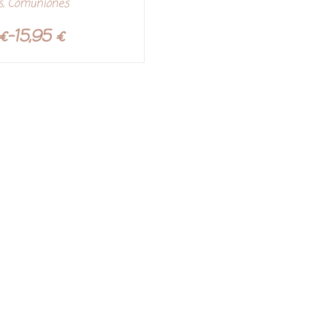
s, Comuniones
€
-
15,95
€