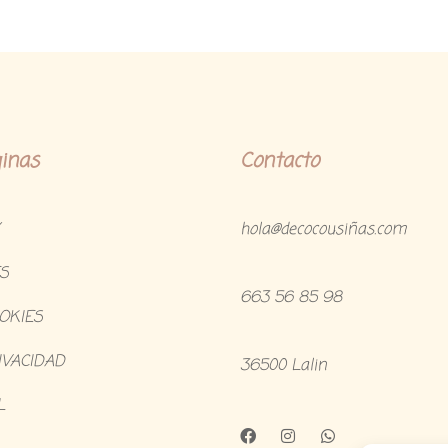
inas
Contacto
hola@decocousiñas.com
S
663 56 85 98
OOKIES
IVACIDAD
36500 Lalin
L