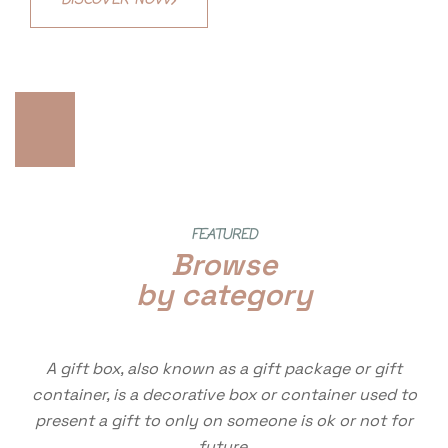
Sale 10%
Sale 20%
DISCOVER NOW
Sale 30%
Code:
NEWYEAR10
Code:
NEWYEAR20
Code:
NEWYEAR30
FEATURED
Browse
by category
A gift box, also known as a gift package or gift
container, is a decorative box or container used to
present a gift to only on someone is ok or not for
future.