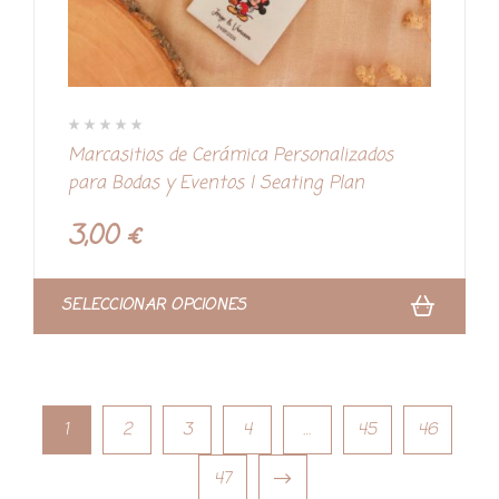
V
Marcasitios de Cerámica Personalizados
a
l
para Bodas y Eventos | Seating Plan
o
r
a
d
3,00
€
o
c
o
n
0
d
SELECCIONAR OPCIONES
e
5
1
2
3
4
…
45
46
47