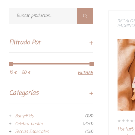
REGALOS
PADRINO
Filtrado Por
10 €
20 €
FILTRAR
Categorías
Baby/Kids
(118)
Celebra bonito
(229)
V
Portafo
a
Fechas Especiales
(58)
l