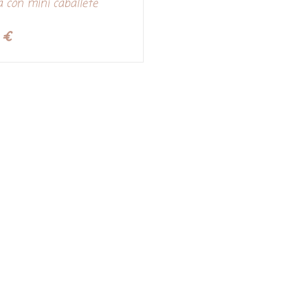
 con mini caballete
5
€