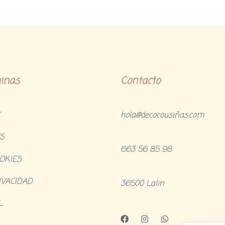
inas
Contacto
hola@decocousiñas.com
S
663 56 85 98
OOKIES
IVACIDAD
36500 Lalin
L