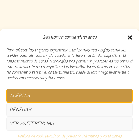
Gestionar consentimiento
Para ofrecer las mejores experiencias, utilizamos tecnologías como las
cookies para almacenar y/o acceder a la información del dispositivo. El
consentimiento de estas tecnologías nos permitirá procesar datos como el
comportamiento de navegación o las identificaciones únicas en este sitio.
No consentir o retirar el consentimiento, puede afectar negativamente a
ciertas características y funciones.
Copyright 2024 Decocousiñas – Desarrollado por
O
ACEPTAR
informatico
DENEGAR
VER PREFERENCIAS
0
Política de cookies
Política de privacidad
Términos y condiciones