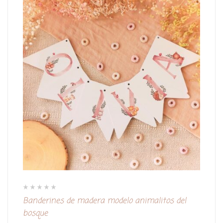
V
Banderines de madera modelo animalitos del
a
l
bosque
o
r
a