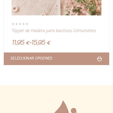
V
Topper de madera para bautizos, Comuniones
a
l
o
r
11,95
€
-
15,95
€
a
d
o
c
o
n
SELECCIONAR OPCIONES
0
d
e
5