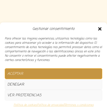
Gestionar consentimiento
Para ofrecer las mejores experiencias, utilizamos tecnologías como las
cookies para almacenar y/o acceder a la información del dispositivo. El
consentimiento de estas tecnologías nos permitirá procesar datos como el
comportamiento de navegación o las identificaciones únicas en este sitio.
No consentir o retirar el consentimiento, puede afectar negativamente a
ciertas características y funciones.
Copyright 2024 Decocousiñas – Desarrollado por
O
ACEPTAR
informatico
DENEGAR
VER PREFERENCIAS
0
Política de cookies
Política de privacidad
Términos y condiciones