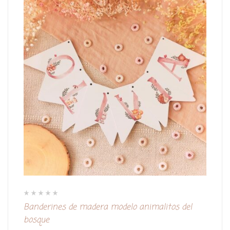
V
Banderines de madera modelo animalitos del
a
l
bosque
o
r
a