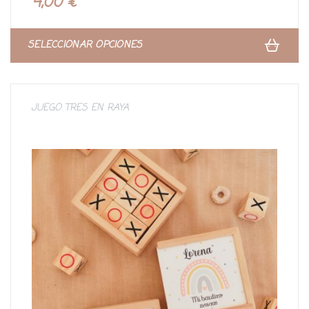
4,00
€
d
o
c
o
n
SELECCIONAR OPCIONES
0
d
e
5
JUEGO TRES EN RAYA