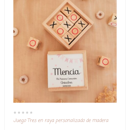
V
Juego Tres en raya personalizado de madera
a
l
o