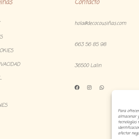
inas
Contacto
hola@decocousiñas.com
S
663 56 85 98
OOKIES
IVACIDAD
36500 Lalin
L
NES
Para ofrecer
almacenar y/
tecnologías
identificaci
afectar nega