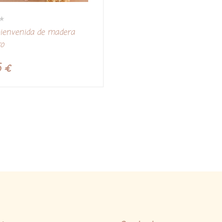
bienvenida de madera
o
5
€