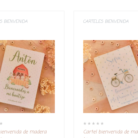
S BIENVENIDA
CARTELES BIENVENIDA
V
bienvenida de madera
Cartel bienvenida de m
a
l