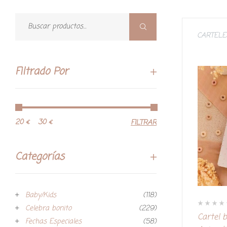
CARTELE
Filtrado Por
20 €
30 €
FILTRAR
Categorías
Baby/Kids
(118)
Celebra bonito
(229)
V
Cartel 
a
Fechas Especiales
(58)
l