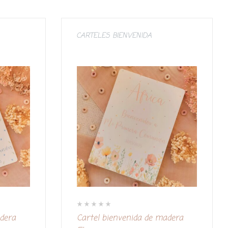
CARTELES BIENVENIDA
V
adera
Cartel bienvenida de madera
a
l