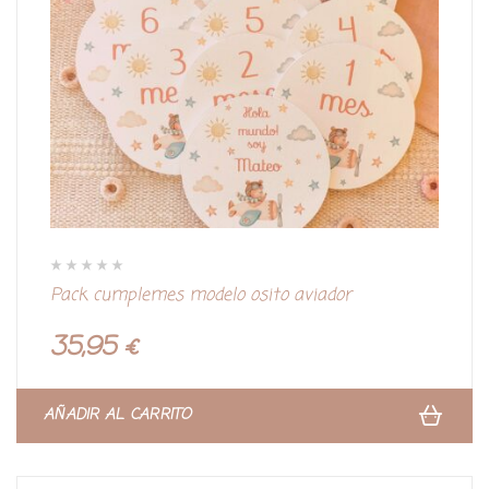
V
Pack cumplemes modelo osito aviador
a
l
o
r
35,95
€
a
d
o
c
o
n
AÑADIR AL CARRITO
0
d
e
5