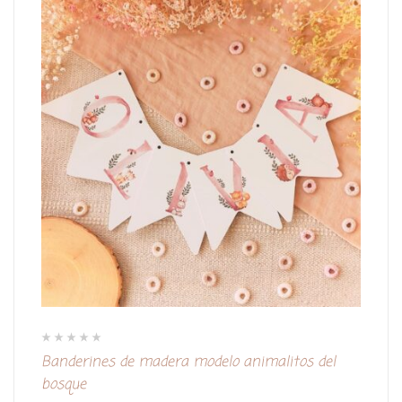
V
Banderines de madera modelo animalitos del
a
l
bosque
o
r
a