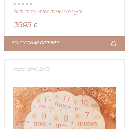
V
Pack cumplemes modelo conejito
a
l
o
r
35,95
€
a
d
o
c
o
n
SELECCIONAR OPCIONES
0
d
e
5
PACKS CUMPLEMES