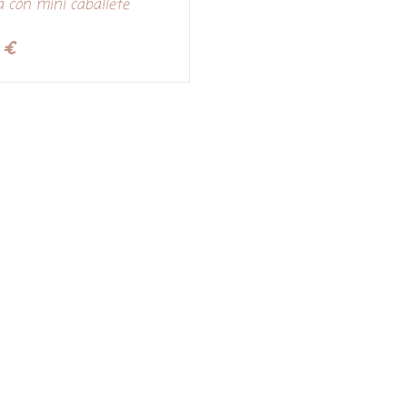
 con mini caballete
5
€