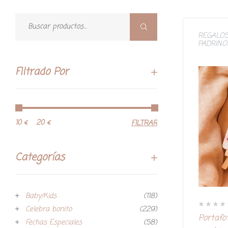
REGALOS
PADRINO
Filtrado Por
10 €
20 €
FILTRAR
Categorías
Baby/Kids
(118)
Celebra bonito
(229)
V
Portafo
a
Fechas Especiales
(58)
l