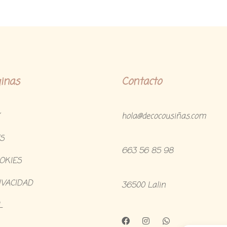
inas
Contacto
hola@decocousiñas.com
S
663 56 85 98
OOKIES
IVACIDAD
36500 Lalin
L