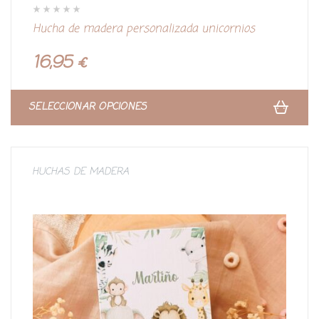
V
Hucha de madera personalizada unicornios
a
l
o
r
16,95
€
a
d
o
c
o
n
SELECCIONAR OPCIONES
0
d
e
5
HUCHAS DE MADERA