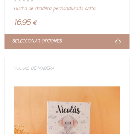
V
Hucha de madera personalizada osito
a
l
o
r
16,95
€
a
d
o
c
o
n
SELECCIONAR OPCIONES
0
d
e
5
HUCHAS DE MADERA