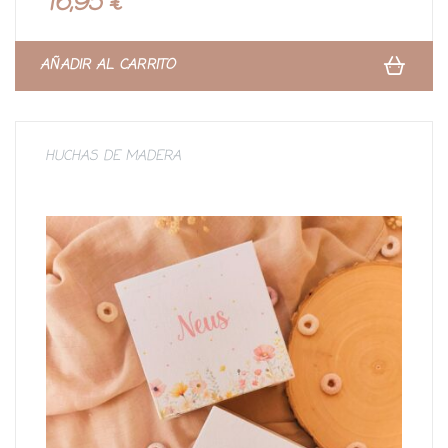
16,95
€
d
o
c
o
n
AÑADIR AL CARRITO
0
d
e
5
HUCHAS DE MADERA