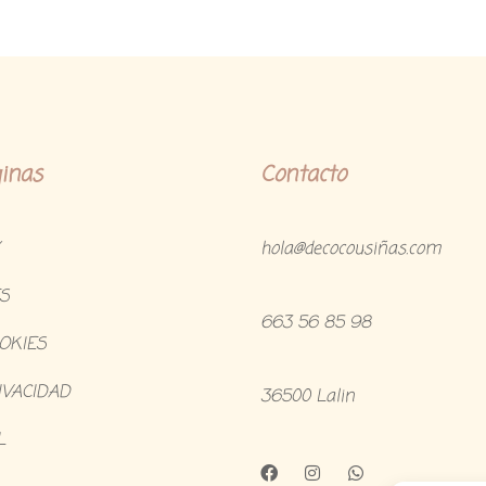
inas
Contacto
hola@decocousiñas.com
S
663 56 85 98
OOKIES
IVACIDAD
36500 Lalin
L