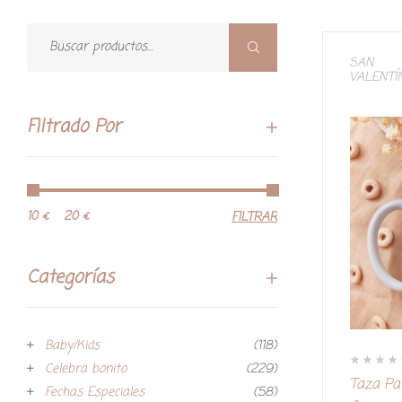
SAN
VALENTÍ
Filtrado Por
10 €
20 €
FILTRAR
Categorías
Baby/Kids
(118)
Celebra bonito
(229)
V
Taza Pa
a
Fechas Especiales
(58)
l