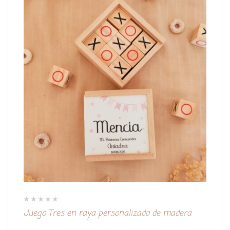
V
Juego Tres en raya personalizado de madera
a
l
o