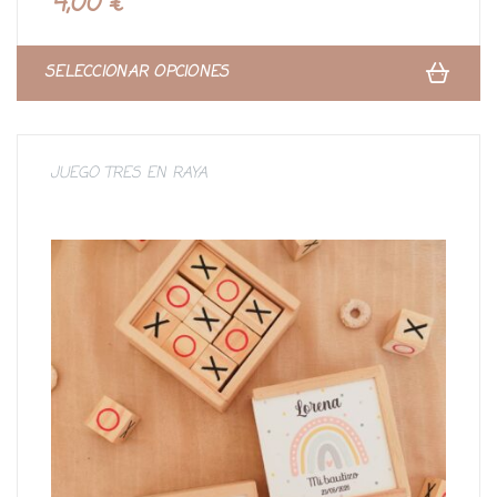
4,00
€
d
o
c
o
n
SELECCIONAR OPCIONES
0
d
e
5
JUEGO TRES EN RAYA