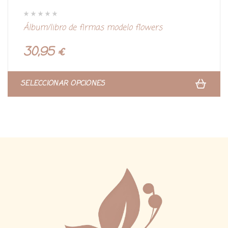
V
Álbum/libro de firmas modelo flowers
a
l
o
r
30,95
€
a
d
o
c
o
n
SELECCIONAR OPCIONES
0
d
e
5